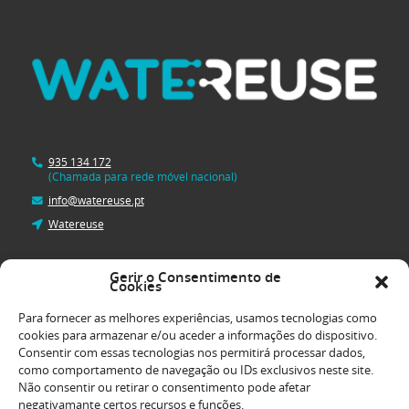
935 134 172
(Chamada para rede móvel nacional)
info@watereuse.pt
Watereuse
Gerir o Consentimento de
Cookies
Watereuse - Edifício E
Av. Prof. Dr. Cavado Silva, 33
Para fornecer as melhores experiências, usamos tecnologias como
2740-120 Porto Salvo
cookies para armazenar e/ou aceder a informações do dispositivo.
Consentir com essas tecnologias nos permitirá processar dados,
como comportamento de navegação ou IDs exclusivos neste site.
Não consentir ou retirar o consentimento pode afetar
negativamante certos recursos e funções.