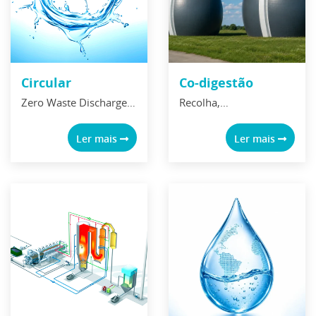
Circular
Co-digestão
Zero Waste Discharge
Recolha,
na Indústria
armazenamento e
Recuperação &
valorização de
Ler mais
Ler mais
Produção de
efluentes/resíduos
biorrecursos a partir de
industriais, ricos em
águas residuais
matéria orgânica Co-
digestão de
efluentes/resíduos,
para produção de
energia