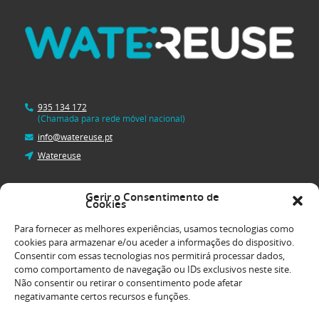
935 134 172
(Chamada para rede móvel nacional)
info@watereuse.pt
Watereuse
Gerir o Consentimento de
Cookies
Watereuse - Edifício E
Av. Prof. Dr. Cavado Silva, 33
Para fornecer as melhores experiências, usamos tecnologias como
2740-120 Porto Salvo
cookies para armazenar e/ou aceder a informações do dispositivo.
Consentir com essas tecnologias nos permitirá processar dados,
como comportamento de navegação ou IDs exclusivos neste site.
Não consentir ou retirar o consentimento pode afetar
negativamante certos recursos e funções.
Política de Privacidade