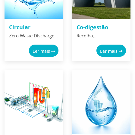
Circular
Co-digestão
Zero Waste Discharge
Recolha,
na Indústria
armazenamento e
Recuperação &
valorização de
Ler mais
Ler mais
Produção de
efluentes/resíduos
biorrecursos a partir de
industriais, ricos em
águas residuais
matéria orgânica Co-
digestão de
efluentes/resíduos,
para produção de
energia